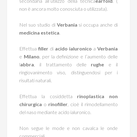
secondaria all’utilizzo della tecnica
earfold
. (
non è ancora molto conosciuta o utilizzata).
Nel suo studio di
Verbania
si occupa anche di
medicina estetica
.
Effettua
filler
di
acido ialuronico
a
Verbania
e
Milano
, per la definizione e l’aumento delle
l
abbra
, il trattamento delle
rughe
e il
ringiovanimento viso, distinguendosi per i
risultati naturali.
Effettua la cosiddetta
rinoplastica non
chirurgica
o
rinofiller
, cioè il rimodellamento
del naso mediante acido ialuronico.
Non segue le mode e non cavalca le onde
commerciali.